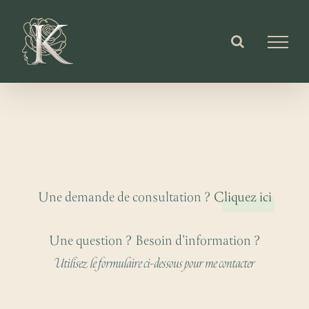
Passer
au
contenu
Une demande de consultation ?
Cliquez ici
Une question ? Besoin d'information ?
Utilisez le formulaire ci-dessous pour me contacter